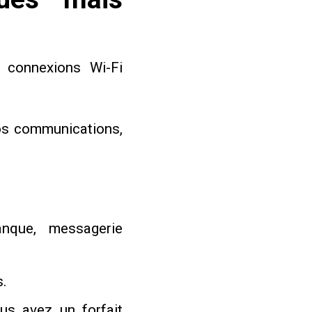
 connexions Wi-Fi
os communications,
nque, messagerie
s.
us avez un forfait