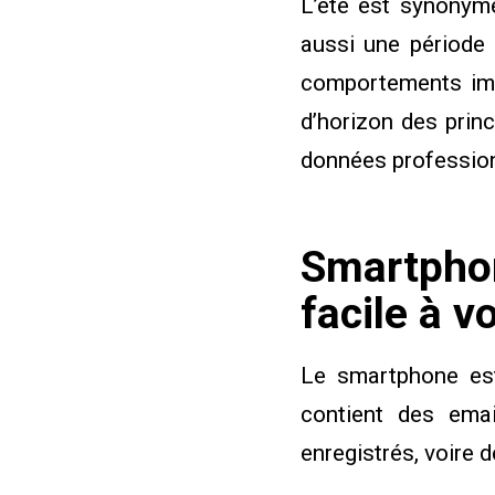
L’été est synonyme
aussi une période 
comportements imp
d’horizon des prin
données profession
Smartpho
facile à v
Le smartphone est 
contient des ema
enregistrés, voire 