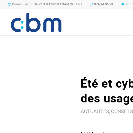
Ouverture : LUN-VEN 8H30-18H SAM 9H-12H
|
071/14.06.73
|
supp
Été et cy
des usag
ACTUALITÉS
,
CONSEILS