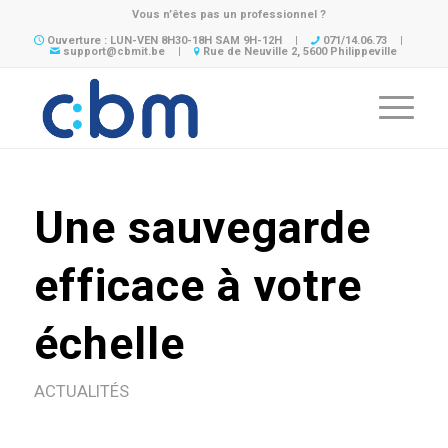
Vous n’êtes pas un professionnel ?
Ouverture : LUN-VEN 8H30-18H SAM 9H-12H
|
071/14.06.73
|
support@cbmit.be
|
Rue de Neuville 2, 5600 Philippeville
Une sauvegarde
efficace à votre
échelle
ACTUALITÉS